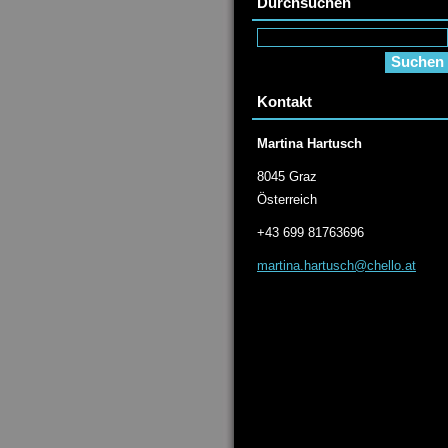
Durchsuchen
Kontakt
Martina Hartusch
8045 Graz
Österreich
+43 699 81763696
martina.
hartusch
@chello.
at