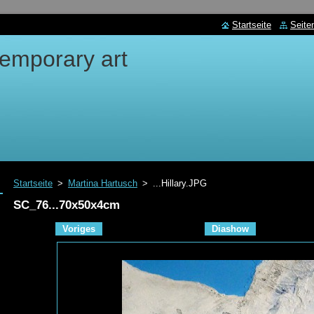
Startseite
Seite
emporary art
Startseite
>
Martina Hartusch
>
...Hillary.JPG
SC_76...70x50x4cm
Voriges
Diashow