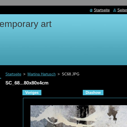
Startseite
Seite
emporary art
Startseite
>
Martina Hartusch
>
SC68.JPG
SC_68...80x80x4cm
Voriges
Diashow