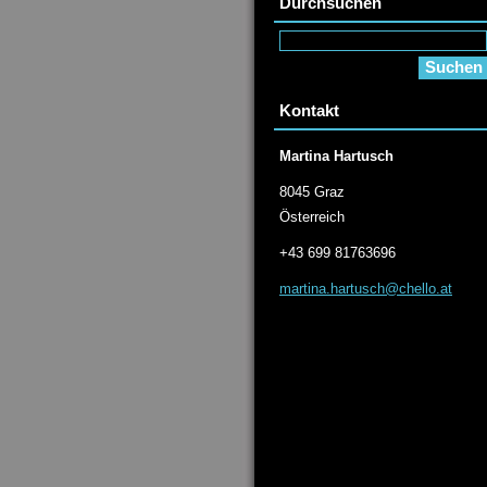
Durchsuchen
Kontakt
Martina Hartusch
8045 Graz
Österreich
+43 699 81763696
martina.
hartusch
@chello.
at